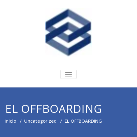
Encuesta
Servicio a empresas
ALTERNAR
LA
Empresarial
NAVEGACIÓN
EL OFFBOARDING
Inicio
/
Uncategorized
/
EL OFFBOARDING