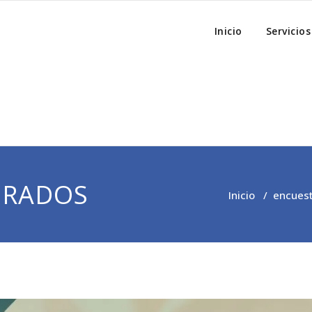
 Empresarial
s
Inicio
Servicios
GRADOS
Inicio
/
encues