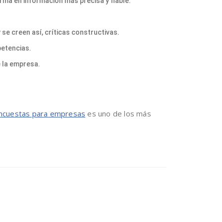
rma en información más precisa y fiable.
e creen así, críticas constructivas.
petencias.
e la empresa.
ncuestas para empresas
es uno de los más