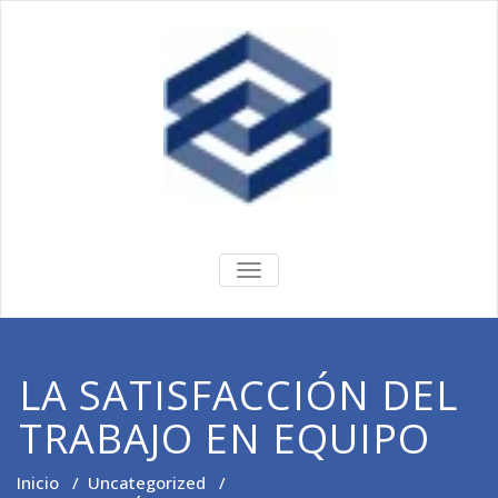
Encuesta
Servicio a empresas
ALTERNAR
LA
Empresarial
NAVEGACIÓN
LA SATISFACCIÓN DEL
TRABAJO EN EQUIPO
Inicio
/
Uncategorized
/